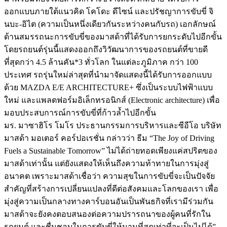
ออกแบบภายใต้แนวคิด โคโดะ ดีไซน์ และปรัชญาการขับขี่ จิ
นบะ-อิไต (ความเป็นหนึ่งเดียวกันระหว่างคนกับรถ) เอกลักษณ์
ด้านสมรรถนะการขับขี่ของมาสด้าที่ได้รับการยกระดับไปอีกขั้น
โดยรถยนต์รุ่นนี้แสดงออกถึงวิวัฒนาการของรถยนต์ที่ขายดี
ที่สุดกว่า 4.5 ล้านคัน*3 ทั่วโลก ในแต่ละภูมิภาค กว่า 100
ประเทศ รถรุ่นใหม่ล่าสุดที่นำมาจัดแสดงนี้ได้รับการออกแบบ
ด้วย MAZDA E/E ARCHITECTURE+ ซึ่งเป็นระบบไฟฟ้าแบบ
ใหม่ และแพลตฟอร์มอิเล็กทรอนิกส์ (Electronic architecture) เพื่อ
มอบประสบการณ์การขับขี่ที่ก้าวล้ำไปอีกขั้น
มร. มาซาฮิโร โมโร ประธานกรรมการบริหารและซีอีโอ บริษัท
มาสด้า มอเตอร์ คอร์ปอเรชั่น กล่าวว่า ธีม “The Joy of Driving
Fuels a Sustainable Tomorrow” ไม่ได้ถ่ายทอดเพียงแค่สปริตของ
มาสด้าเท่านั้น แต่ยังแสดงให้เห็นถึงความท้าทายในการมุ่งสู่
อนาคต เพราะมาสด้าเชื่อว่า ความสุขในการขับขี่จะเป็นปัจจัย
สำคัญที่สร้างการเปลี่ยนแปลงที่ดีต่อสังคมและโลกของเรา เพื่อ
มุ่งสู่ความเป็นกลางทางคาร์บอนอันเป็นพันธกิจที่เรามีร่วมกัน
มาสด้าจะยังคงตอบสนองต่อความปรารถนาของผู้คนที่รักใน
รถยนต์ และชื่นชอบในการขับขี่ให้นานที่สุดเท่าที่จะเป็นไปได้”