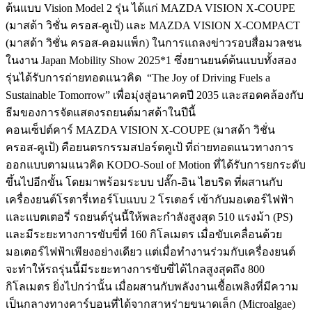
ต้นแบบ Vision Model 2 รุ่น ได้แก่ MAZDA VISION X-COUPE
(มาสด้า วิชั่น ครอส-คูเป้) และ MAZDA VISION X-COMPACT
(มาสด้า วิชั่น ครอส-คอมแพ็ก) ในการแถลงข่าวรอบสื่อมวลชน
ในงาน Japan Mobility Show 2025*1 ซึ่งยานยนต์ต้นแบบทั้งสอง
รุ่นได้รับการถ่ายทอดแนวคิด “The Joy of Driving Fuels a
Sustainable Tomorrow” เพื่อมุ่งสู่อนาคตปี 2035 และสอดคล้องกับ
ธีมของการจัดแสดงรถยนต์มาสด้าในปีนี้
คอนเซ็ปต์คาร์ MAZDA VISION X-COUPE (มาสด้า วิชั่น
ครอส-คูเป้) คือยนตรกรรมสปอร์ตคูเป้ ที่ถ่ายทอดแนวทางการ
ออกแบบตามแนวคิด KODO-Soul of Motion ที่ได้รับการยกระดับ
ขึ้นไปอีกขั้น โดยมาพร้อมระบบ ปลั๊ก-อิน ไฮบริด ที่ผสานกับ
เครื่องยนต์โรตารี่เทอร์โบแบบ 2 โรเตอร์ เข้ากับมอเตอร์ไฟฟ้า
และแบตเตอรี่ รถยนต์รุ่นนี้ให้พละกำลังสูงสุด 510 แรงม้า (PS)
และมีระยะทางการขับขี่ที่ 160 กิโลเมตร เมื่อขับเคลื่อนด้วย
มอเตอร์ไฟฟ้าเพียงอย่างเดียว แต่เมื่อทำงานร่วมกับเครื่องยนต์
จะทำให้รถรุ่นนี้มีระยะทางการขับขี่ได้ไกลสูงสุดถึง 800
กิโลเมตร ยิ่งไปกว่านั้น เมื่อผสานกับพลังงานเชื้อเพลิงที่มีความ
เป็นกลางทางคาร์บอนที่ได้จากสาหร่ายขนาดเล็ก (Microalgae)